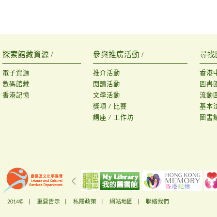
探索館藏資源 /
參與推廣活動 /
尋找
電子資源
推介活動
香港
數碼館藏
閱讀活動
圖書
香港記憶
文學活動
流動
獎項 / 比賽
基本
講座 / 工作坊
圖書
2014© |
重要告示
|
私隱政策
|
網站地圖
|
聯絡我們