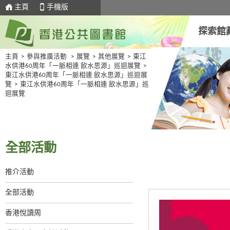
主頁
手機版
探索館
主頁
>
參與推廣活動
>
展覽
>
其他展覽
>
東江
水供港60周年「一脈相連 飲水思源」巡迴展覽
>
東江水供港60周年「一脈相連 飲水思源」巡迴展
覽
>
東江水供港60周年「一脈相連 飲水思源」巡
迴展覽
全部活動
推介活動
全部活動
香港悅讀周