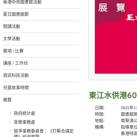
香港中央圖書館活動
夏日圖書館節
閱讀活動
文學活動
獎項 / 比賽
講座 / 工作坊
資訊科技活動
兒童故事時間
東江水供港6
展覽
日期:
2025年
政府統計處
時間:
圖書館
地點:
南葵涌
音樂事務處
機構:
指導單
競爭事務委員會：《打擊合謀定
香港特