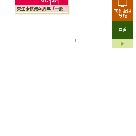
東江水供港60周年「一脈相連 飲水思源」巡迴展覽
預約電腦
設施
頁首
1