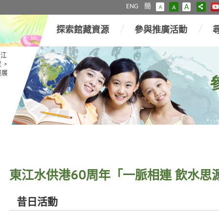
ENG
簡
A
A
A
探索館藏資源
參與推廣活動
東江
覽
>
迴展
東江水供港60周年「一脈相連 飲水思
昔日活動