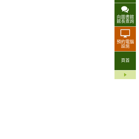
向圖書館
館長查詢
預約電腦
設施
頁首