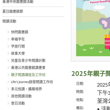
香港中央圖書館活動
夏日圖書館節
閱讀活動
快閃圖書館
幸福字在
字旅行間
故事大使
兒童及青少年閱讀計劃
香港公共圖書館讀書會
2025年親
親子閱讀講座及工作坊
Life’s journey啟發閱讀工作坊
日期:
202
多元悅讀‧擴展視界
時間:
下午
其他閱讀活動
地點:
荃灣
昔日活動
備註:
• 