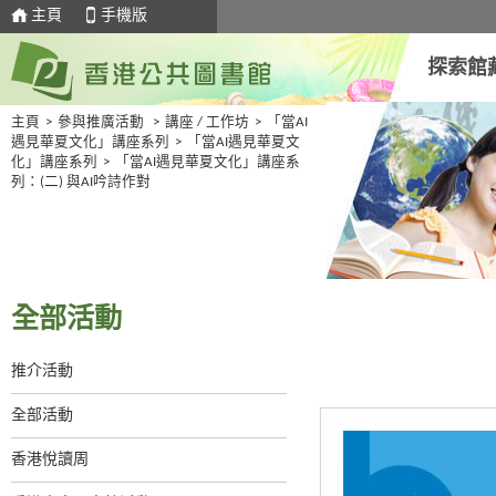
主頁
手機版
探索館
主頁
>
參與推廣活動
>
講座 / 工作坊
>
「當AI
遇見華夏文化」講座系列
>
「當AI遇見華夏文
化」講座系列
>
「當AI遇見華夏文化」講座系
列：(二) 與AI吟詩作對
全部活動
推介活動
全部活動
香港悅讀周