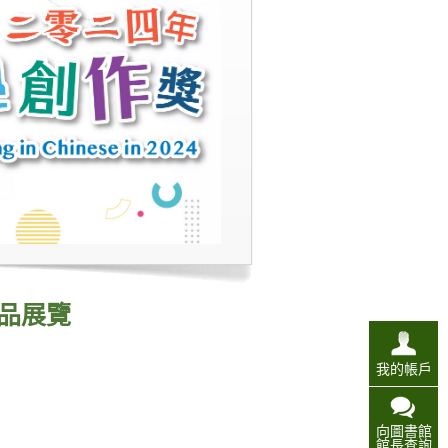
品展覽
我的帳戶
向圖書館
）
館長查詢