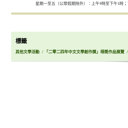
星期一至五（公眾假期除外）：上午9時至下午1時；
標籤
其他文學活動
/
「二零二四年中文文學創作獎」得奬作品展覽
/