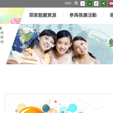
ENG
簡
A
A
A
探索館藏資源
參與推廣活動
學
奬作
奬作
奬作