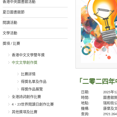
香港中央圖書館活動
夏日圖書館節
閱讀活動
文學活動
獎項 / 比賽
香港中文文學雙年獎
中文文學創作獎
比賽詳情
「二零二四年
得獎名單及作品
得獎作品展覽
日期:
2025年
全港詩詞創作比賽
時間:
圖書館
地點:
瑞和街
4．23世界閱讀日創作比賽
機構:
康樂及
其他獎項及比賽
查詢:
2921 