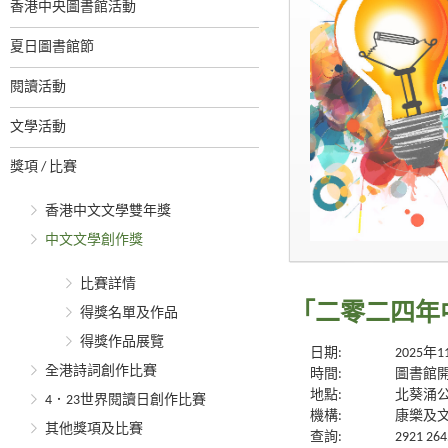
香港中央圖書館活動
夏日圖書館節
閱讀活動
文學活動
獎項 / 比賽
香港中文文學雙年獎
中文文學創作獎
比賽詳情
「二零二四年
得獎名單及作品
得獎作品展覽
日期:
2025年
全港詩詞創作比賽
時間:
圖書館
地點:
北葵涌
4．23世界閱讀日創作比賽
機構:
康樂及
其他獎項及比賽
查詢:
2921 