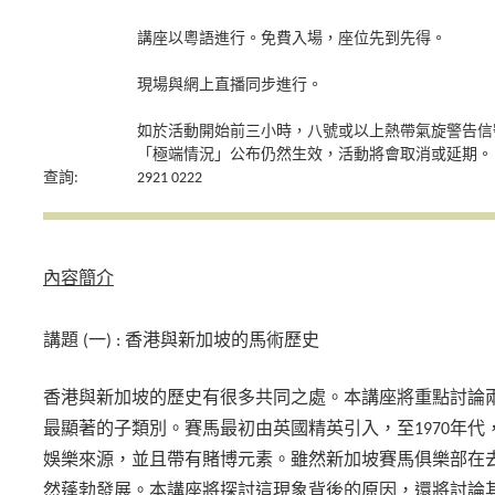
講座以粵語進行。免費入場，座位先到先得。
現場與網上直播同步進行。
如於活動開始前三小時，八號或以上熱帶氣旋警告信
「極端情況」公布仍然生效，活動將會取消或延期。
查詢:
2921 0222
內容簡介
講題 (一) : 香港與新加坡的馬術歷史
香港與新加坡的歷史有很多共同之處。本講座將重點討論
最顯著的子類別。賽馬最初由英國精英引入，至1970年
娛樂來源，並且帶有賭博元素。雖然新加坡賽馬俱樂部在
然蓬勃發展。本講座將探討這現象背後的原因，還將討論