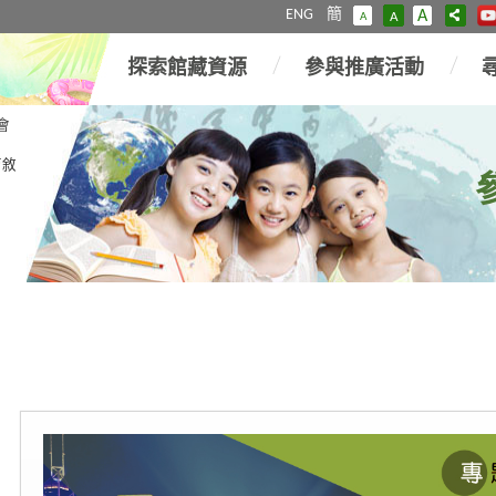
ENG
簡
A
A
A
探索館藏資源
參與推廣活動
會
育敘