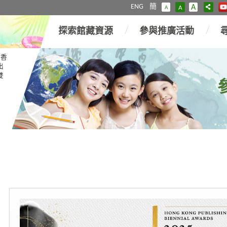
ENG
簡
A
A
A
探索館藏資源
參與推廣活動
「香
出
雙