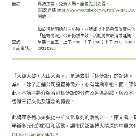
備註:
粵語主講，免費入場。座位先到先得。
(錄影連結
https://www.youtube.com/watch?v=RMLLJU
開放。)
如於活動開始前三小時，八號或以上熱帶氣旋警告信
「極端情況」公布仍然生效，活動將會取消或延期。
查詢:
星期一至五：上午 9:30 - 下午 1:00；下午 2:00 - 6
查詢電話:
2921 0388
「大鑼大鼓，人山人海。」是過去對「師傅誕」的記述。
業神，除了店鋪公司設置神像外，亦有建廟奉祀，而「師
此，本講座將介紹香港師傅誕的分佈及各區組織，與及不
香港三行文化及理念的轉變。
此講座系列亦是弘揚中華文化系列的活動之一。康文署一
舉辦多元化的節目和活動，讓市民認識博大精深的中華文
https://ccpo.gov.hk/tc
。