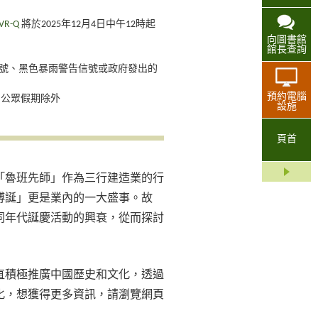
0VR-Q
將於2025年12月4日中午12時起
向圖書館
館長查詢
號、黑色暴雨警告信號或政府發出的
預約電腦
:00，公眾假期除外
設施
頁首
「魯班先師」作為三行建造業的行
傅誕」更是業內的一大盛事。故
同年代誕慶活動的興衰，從而探討
直積極推廣中國歷史和文化，透過
化，想獲得更多資訊，請瀏覽網頁