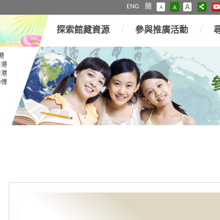
ENG
簡
A
A
A
探索館藏資源
參與推廣活動
港
香港
香港
師傅