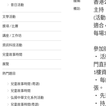
機構:
香港
昔日活動
備註:
主持
文學活動
(活
適合 
獎項 / 比賽
每場3
講座 / 工作坊
資訊科技活動
參加
兒童故事時間
‧ 
門直
展覽
1樓
熱門題目
‧ 
兒童故事時間 (粵語)
張。
兒童故事時間
‧ 
弘揚中華文化系列活動
‧ 
兒童故事時間(粵語)