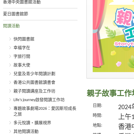
香港中央圖書館活動
夏日圖書館節
閱讀活動
快閃圖書館
幸福字在
字旅行間
故事大使
兒童及青少年閱讀計劃
香港公共圖書館讀書會
親子閱讀講座及工作坊
親子故事工作
Life’s journey啟發閱讀工作坊
日期:
202
專題故事劇場2026：愛因斯坦成長
之旅
時間:
上午
多元悅讀‧擴展視界
地點:
香港
其他閱讀活動