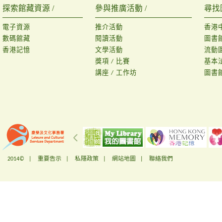
探索館藏資源 /
參與推廣活動 /
尋找
電子資源
推介活動
香港
數碼館藏
閱讀活動
圖書
香港記憶
文學活動
流動
獎項 / 比賽
基本
講座 / 工作坊
圖書
2014© |
重要告示
|
私隱政策
|
網站地圖
|
聯絡我們