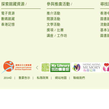
探索館藏資源 /
參與推廣活動 /
尋找
電子資源
推介活動
香港
數碼館藏
閱讀活動
圖書
香港記憶
文學活動
流動
獎項 / 比賽
基本
講座 / 工作坊
圖書
2014© |
重要告示
|
私隱政策
|
網站地圖
|
聯絡我們