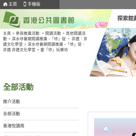
主頁
手機版
探索館
主頁
>
參與推廣活動
>
閱讀活動
>
其他閱讀活
動
>
深水埗暑期閱讀推廣 –「埗」捉 ‧ 非遺：非
遺文化學堂
>
深水埗暑期閱讀推廣 –「埗」捉．
非遺 非遺文化學堂
>
童「埗」玩樂坊
全部活動
推介活動
全部活動
香港悅讀周