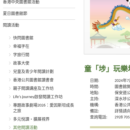
香港中央圖書館活動
夏日圖書館節
閱讀活動
快閃圖書館
幸福字在
字旅行間
故事大使
童「埗」玩樂
兒童及青少年閱讀計劃
香港公共圖書館讀書會
日期:
2024年
時間:
圖書館
親子閱讀講座及工作坊
地點:
保安道
Life’s journey啟發閱讀工作坊
主持:
深水埗
機構:
香港公
專題故事劇場2026：愛因斯坦成長
之旅
備註:
詳情請
查詢電話:
2928 705
多元悅讀‧擴展視界
其他閱讀活動