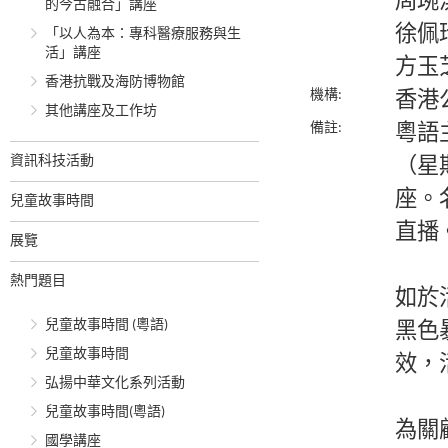
周琬
的今古融合」講座
徐佩
「以人為本：專科醫療服務與生
活」講座
方玉
香港抗戰及海防博物館
機構:
香港
其他講座及工作坊
備註:
粵語
資訊科技活動
（星期
座。
兒童故事時間
直播
展覽
熱門題目
如於
兒童故事時間 (粵語)
黑色
兒童故事時間
效，
弘揚中華文化系列活動
兒童故事時間(粵語)
為關
國學講座