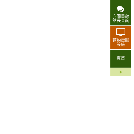
向圖書館
館長查詢
預約電腦
設施
頁首