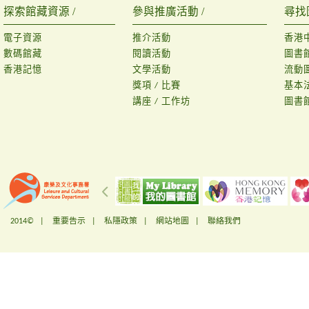
探索館藏資源 /
參與推廣活動 /
尋找
電子資源
推介活動
香港
數碼館藏
閱讀活動
圖書
香港記憶
文學活動
流動
獎項 / 比賽
基本
講座 / 工作坊
圖書
2014© |
重要告示
|
私隱政策
|
網站地圖
|
聯絡我們