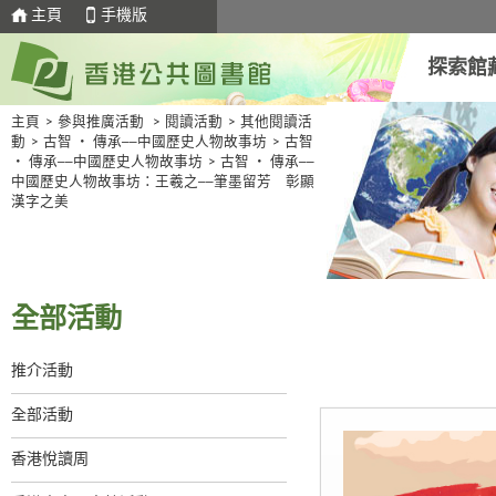
主頁
手機版
探索館
主頁
>
參與推廣活動
>
閱讀活動
>
其他閱讀活
動
>
古智 ‧ 傳承──中國歷史人物故事坊
>
古智
‧ 傳承──中國歷史人物故事坊
>
古智 ‧ 傳承──
中國歷史人物故事坊：王羲之──筆墨留芳 彰顯
漢字之美
全部活動
推介活動
全部活動
香港悅讀周