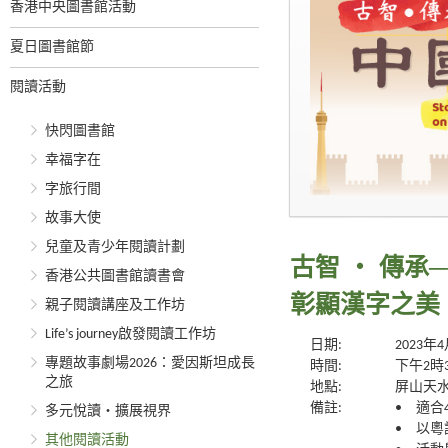
香港中央圖書館活動
夏日圖書館節
閱讀活動
快閃圖書館
幸福字在
字旅行間
故事大使
兒童及青少年閱讀計劃
古智 ‧ 傳
香港公共圖書館讀書會
彰顯漢字之美
親子閱讀講座及工作坊
Life’s journey啟發閱讀工作坊
日期:
2023年
專題故事劇場2026：愛因斯坦成長
時間:
下午2時
之旅
地點:
屏山天水
備註:
• 適合
多元悅讀‧擴展視界
• 以
其他閱讀活動