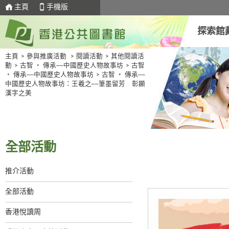
主頁
手機版
探索館
主頁
>
參與推廣活動
>
閱讀活動
>
其他閱讀活
動
>
古智 ‧ 傳承──中國歷史人物故事坊
>
古智
‧ 傳承──中國歷史人物故事坊
>
古智 ‧ 傳承──
中國歷史人物故事坊：王羲之──筆墨留芳 彰顯
漢字之美
全部活動
推介活動
全部活動
香港悅讀周