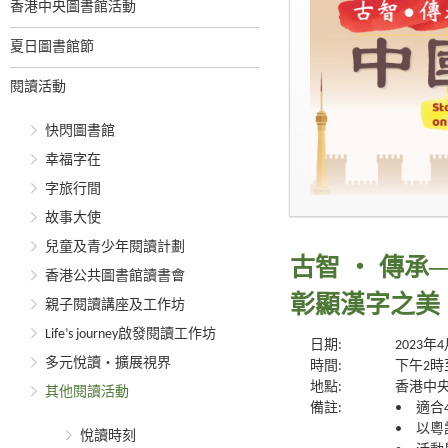
香港中央圖書館活動
夏日圖書館節
閱讀活動
快閃圖書館
幸福字在
字旅行間
故事大使
兒童及青少年閱讀計劃
古智 ‧ 傳
香港公共圖書館讀書會
彰顯漢字之美
親子閱讀講座及工作坊
Life’s journey啟發閱讀工作坊
日期:
2023年
多元悅讀‧擴展視界
時間:
下午2時
地點:
香港中央
其他閱讀活動
備註:
• 適合
• 以
悅讀時刻