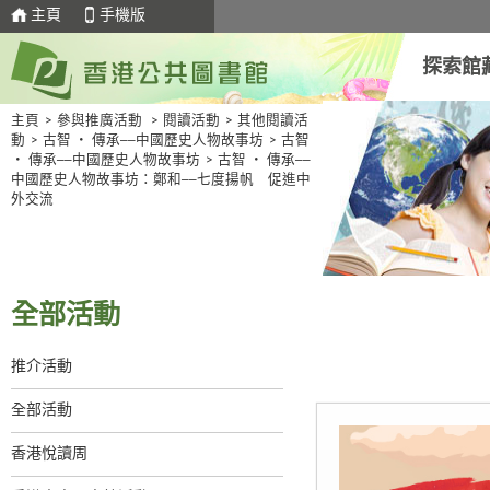
主頁
手機版
探索館
主頁
>
參與推廣活動
>
閱讀活動
>
其他閱讀活
動
>
古智 ‧ 傳承──中國歷史人物故事坊
>
古智
‧ 傳承──中國歷史人物故事坊
>
古智 ‧ 傳承──
中國歷史人物故事坊：鄭和──七度揚帆 促進中
外交流
全部活動
推介活動
全部活動
香港悅讀周