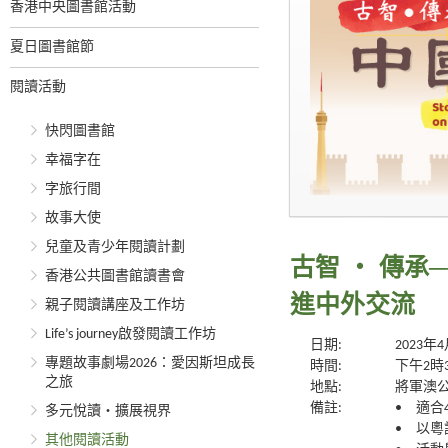
香港中央圖書館活動
夏日圖書館節
閱讀活動
快閃圖書館
幸福字在
字旅行間
故事大使
兒童及青少年閱讀計劃
古智 ‧ 傳
香港公共圖書館讀書會
進中外交流
親子閱讀講座及工作坊
Life’s journey啟發閱讀工作坊
日期:
2023年
專題故事劇場2026：愛因斯坦成長
時間:
下午2時
之旅
地點:
將軍澳公
備註:
• 適合
多元悅讀‧擴展視界
• 以
其他閱讀活動