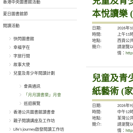
兒童及青
香港中央圖書館活動
本悅讀樂 
夏日圖書館節
閱讀活動
日期:
2026年
時間:
上午11
快閃圖書館
地點:
西貢公
簡介:
請瀏覽
幸福字在
情：
http
字旅行間
故事大使
兒童及青少年閱讀計劃
兒童及青
會員通訊
紙藝術 (家
「月月讀書樂」月會
巡迴展覽
日期:
2026年
時間:
中午12
香港公共圖書館讀書會
地點:
荃灣公
親子閱讀講座及工作坊
簡介:
請瀏覽
Life’s journey啟發閱讀工作坊
情：
http