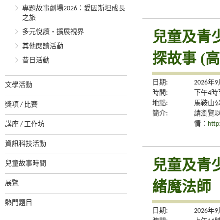
專題故事劇場2026：愛因斯坦成長
之旅
多元悅讀‧擴展視界
兒童及青
其他閱讀活動
探故事 (
昔日活動
日期:
2026年
文學活動
時間:
下午4時
地點:
馬鞍山
獎項 / 比賽
簡介:
請瀏覽
情：
http
講座 / 工作坊
資訊科技活動
兒童及青
兒童故事時間
緒魔法師
展覽
熱門題目
日期:
2026年