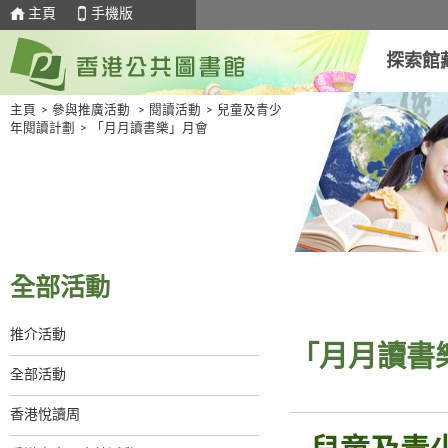
主頁
手機版
探索館
主頁
>
參與推廣活動
>
閱讀活動
>
兒童及青少
年閱讀計劃
>
「月月讀書樂」月會
全部活動
推介活動
「月月讀書
全部活動
香港悅讀周