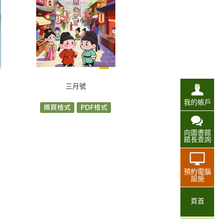
三月號
我的帳戶
向圖書館
館長查詢
預約電腦
設施
頁首