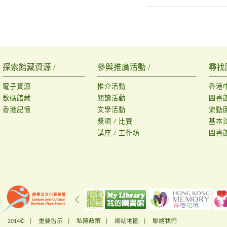
探索館藏資源 /
參與推廣活動 /
尋找
電子資源
推介活動
香港
數碼館藏
閱讀活動
圖書
香港記憶
文學活動
流動
獎項 / 比賽
基本
講座 / 工作坊
圖書
2014© |
重要告示
|
私隱政策
|
網站地圖
|
聯絡我們