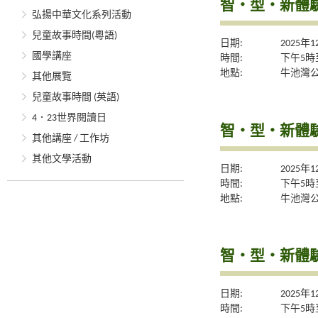
智・型・新體驗系
弘揚中華文化系列活動
兒童故事時間(粵語)
日期:
2025年
國學講座
時間:
下午5時
地點:
牛池灣
其他展覽
兒童故事時間 (英語)
4．23世界閱讀日
智・型・新體驗系
其他講座 / 工作坊
其他文學活動
日期:
2025年
時間:
下午5時
地點:
牛池灣
智・型・新體驗系
日期:
2025年
時間:
下午5時