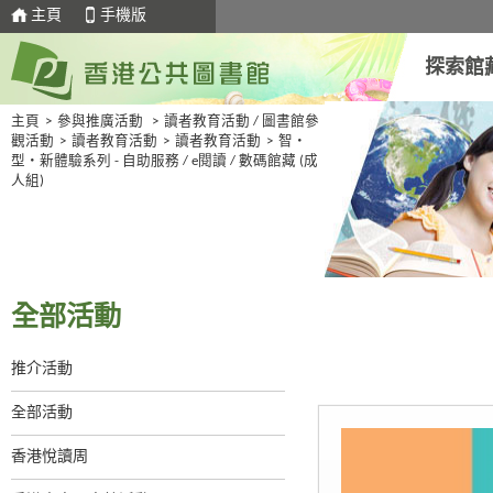
主頁
手機版
探索館
主頁
>
參與推廣活動
>
讀者教育活動 / 圖書館參
觀活動
>
讀者教育活動
>
讀者教育活動
>
智・
型・新體驗系列 - 自助服務 / e閱讀 / 數碼館藏 (成
人組)
全部活動
推介活動
全部活動
香港悅讀周