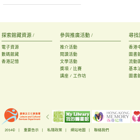
探索館藏資源 /
參與推廣活動 /
尋找
電子資源
推介活動
香港
數碼館藏
閱讀活動
圖書
香港記憶
文學活動
流動
獎項 / 比賽
基本
講座 / 工作坊
圖書
2014© |
重要告示
|
私隱政策
|
網站地圖
|
聯絡我們