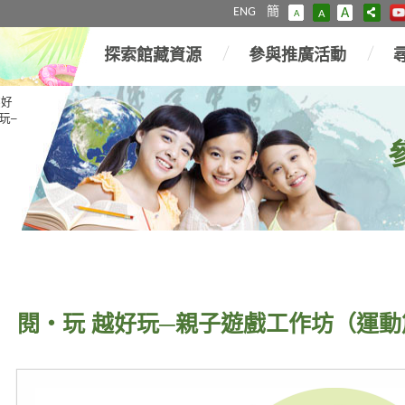
ENG
簡
A
A
A
探索館藏資源
參與推廣活動
越好
玩─
閱‧玩 越好玩─親子遊戲工作坊（運動