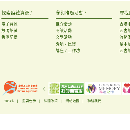
探索館藏資源 /
參與推廣活動 /
尋找
電子資源
推介活動
香港
數碼館藏
閱讀活動
圖書
香港記憶
文學活動
流動
獎項 / 比賽
基本
講座 / 工作坊
圖書
2014© |
重要告示
|
私隱政策
|
網站地圖
|
聯絡我們