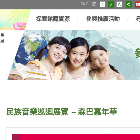
ENG
簡
A
A
A
探索館藏資源
參與推廣活動
民
迴展
民族音樂巡迴展覽 – 森巴嘉年華