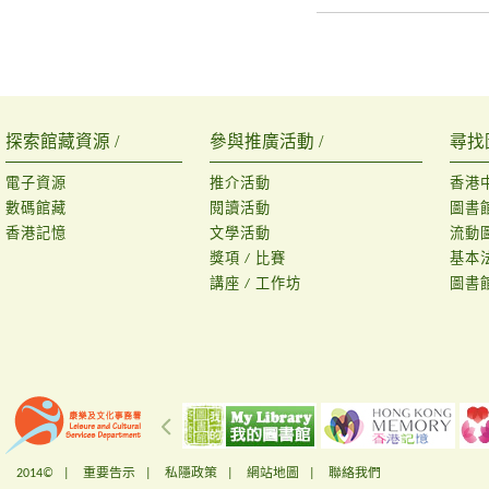
探索館藏資源 /
參與推廣活動 /
尋找
電子資源
推介活動
香港
數碼館藏
閱讀活動
圖書
香港記憶
文學活動
流動
獎項 / 比賽
基本
講座 / 工作坊
圖書
2014© |
重要告示
|
私隱政策
|
網站地圖
|
聯絡我們