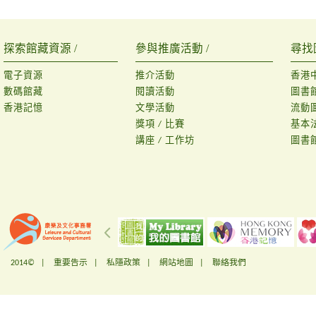
探索館藏資源 /
參與推廣活動 /
尋找
電子資源
推介活動
香港
數碼館藏
閱讀活動
圖書
香港記憶
文學活動
流動
獎項 / 比賽
基本
講座 / 工作坊
圖書
2014© |
重要告示
|
私隱政策
|
網站地圖
|
聯絡我們