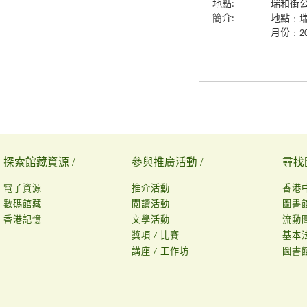
地點:
瑞和街
簡介:
地點﹕
月份﹕20
探索館藏資源 /
參與推廣活動 /
尋找
電子資源
推介活動
香港
數碼館藏
閱讀活動
圖書
香港記憶
文學活動
流動
獎項 / 比賽
基本
講座 / 工作坊
圖書