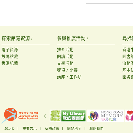
探索館藏資源 /
參與推廣活動 /
尋找
電子資源
推介活動
香港
數碼館藏
閱讀活動
圖書
香港記憶
文學活動
流動
獎項 / 比賽
基本
講座 / 工作坊
圖書
2014© |
重要告示
|
私隱政策
|
網站地圖
|
聯絡我們