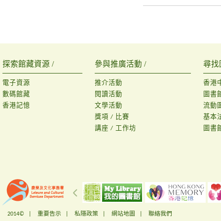
探索館藏資源 /
參與推廣活動 /
尋找
電子資源
推介活動
香港
數碼館藏
閱讀活動
圖書
香港記憶
文學活動
流動
獎項 / 比賽
基本
講座 / 工作坊
圖書
2014© |
重要告示
|
私隱政策
|
網站地圖
|
聯絡我們