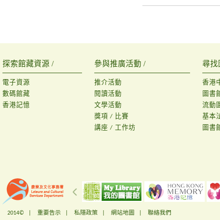
探索館藏資源 /
參與推廣活動 /
尋找
電子資源
推介活動
香港
數碼館藏
閱讀活動
圖書
香港記憶
文學活動
流動
獎項 / 比賽
基本
講座 / 工作坊
圖書
2014© |
重要告示
|
私隱政策
|
網站地圖
|
聯絡我們