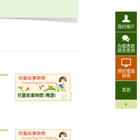
我的帳戶
向圖書館
館長查詢
預約電腦
設施
頁首
兒童故事時間 (粵語)