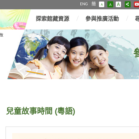
ENG
簡
A
A
A
探索館藏資源
參與推廣活動
故
兒童故事時間 (粵語)