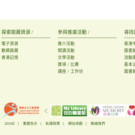
探索館藏資源 /
參與推廣活動 /
尋找
電子資源
推介活動
香港
數碼館藏
閱讀活動
圖書
香港記憶
文學活動
流動
獎項 / 比賽
基本
講座 / 工作坊
圖書
2014© |
重要告示
|
私隱政策
|
網站地圖
|
聯絡我們