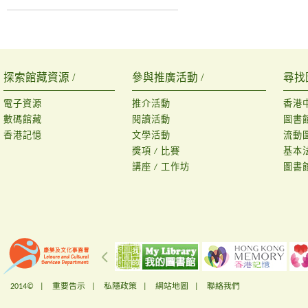
探索館藏資源 /
參與推廣活動 /
尋找
電子資源
推介活動
香港
數碼館藏
閱讀活動
圖書
香港記憶
文學活動
流動
獎項 / 比賽
基本
講座 / 工作坊
圖書
2014© |
重要告示
|
私隱政策
|
網站地圖
|
聯絡我們