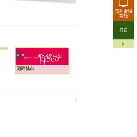
預約電腦
設施
頁首
河畔城市
1