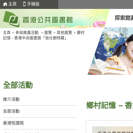
主頁
手機版
探索館
主頁
>
參與推廣活動
>
展覽
>
其他展覽
>
鄉村
記憶 – 香港中央圖書館「翁仕朝特藏」
全部活動
推介活動
鄉村記憶 –
全部活動
香港悅讀周