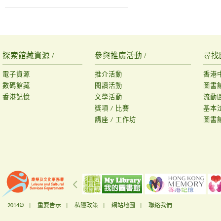
探索館藏資源 /
參與推廣活動 /
尋找
電子資源
推介活動
香港
數碼館藏
閱讀活動
圖書
香港記憶
文學活動
流動
獎項 / 比賽
基本
講座 / 工作坊
圖書
2014© |
重要告示
|
私隱政策
|
網站地圖
|
聯絡我們