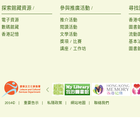
探索館藏資源 /
參與推廣活動 /
尋找
電子資源
推介活動
香港
數碼館藏
閱讀活動
圖書
香港記憶
文學活動
流動
獎項 / 比賽
基本
講座 / 工作坊
圖書
2014© |
重要告示
|
私隱政策
|
網站地圖
|
聯絡我們