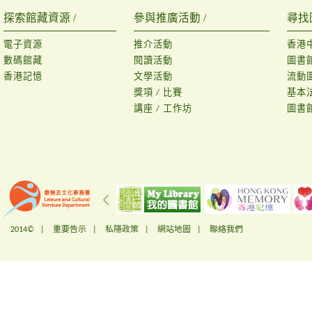
探索館藏資源 /
參與推廣活動 /
尋找
電子資源
推介活動
香港
數碼館藏
閱讀活動
圖書
香港記憶
文學活動
流動
獎項 / 比賽
基本
講座 / 工作坊
圖書
2014© |
重要告示
|
私隱政策
|
網站地圖
|
聯絡我們