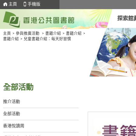
主頁
手機版
探索館
主頁
>
參與推廣活動
>
書籍介紹
>
書籍介紹
>
書籍介紹
>
兒童書籍介紹：每天好習慣
全部活動
推介活動
全部活動
香港悅讀周