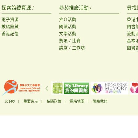
探索館藏資源 /
參與推廣活動 /
尋找
電子資源
推介活動
香港
數碼館藏
閱讀活動
圖書
香港記憶
文學活動
流動
獎項 / 比賽
基本
講座 / 工作坊
圖書
2014© |
重要告示
|
私隱政策
|
網站地圖
|
聯絡我們