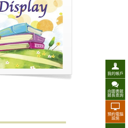
我的帳戶
向圖書館
館長查詢
預約電腦
設施