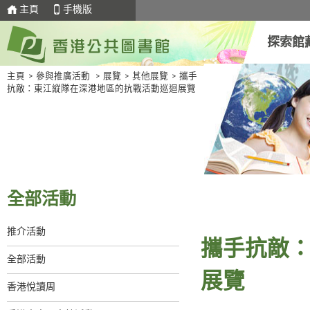
主頁
手機版
探索館
主頁
>
參與推廣活動
>
展覽
>
其他展覽
>
攜手
抗敵：東江縱隊在深港地區的抗戰活動巡迴展覽
全部活動
推介活動
攜手抗敵
全部活動
展覽
香港悅讀周