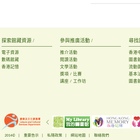
探索館藏資源 /
參與推廣活動 /
尋找
電子資源
推介活動
香港
數碼館藏
閱讀活動
圖書
香港記憶
文學活動
流動
獎項 / 比賽
基本
講座 / 工作坊
圖書
2014© |
重要告示
|
私隱政策
|
網站地圖
|
聯絡我們