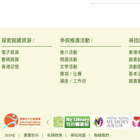
探索館藏資源 /
參與推廣活動 /
尋找
電子資源
推介活動
香港
數碼館藏
閱讀活動
圖書
香港記憶
文學活動
流動
獎項 / 比賽
基本
講座 / 工作坊
圖書
2014© |
重要告示
|
私隱政策
|
網站地圖
|
聯絡我們