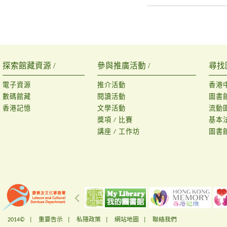
探索館藏資源 /
參與推廣活動 /
尋找
電子資源
推介活動
香港
數碼館藏
閱讀活動
圖書
香港記憶
文學活動
流動
獎項 / 比賽
基本
講座 / 工作坊
圖書
2014© |
重要告示
|
私隱政策
|
網站地圖
|
聯絡我們